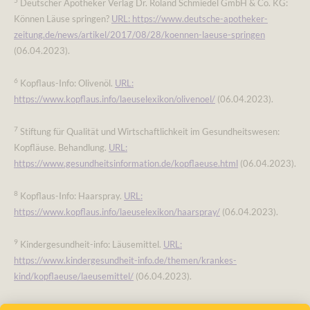
5
Deutscher Apotheker Verlag Dr. Roland Schmiedel GmbH & Co. KG:
Können Läuse springen?
URL: https://www.deutsche-apotheker-
zeitung.de/news/artikel/2017/08/28/koennen-laeuse-springen
(06.04.2023).
6
Kopflaus-Info: Olivenöl.
URL:
https://www.kopflaus.info/laeuselexikon/olivenoel/
(06.04.2023).
7
Stiftung für Qualität und Wirtschaftlichkeit im Gesundheitswesen:
Kopfläuse. Behandlung.
URL:
https://www.gesundheitsinformation.de/kopflaeuse.html
(06.04.2023).
8
Kopflaus-Info: Haarspray.
URL:
https://www.kopflaus.info/laeuselexikon/haarspray/
(06.04.2023).
9
Kindergesundheit-info: Läusemittel.
URL:
https://www.kindergesundheit-info.de/themen/krankes-
kind/kopflaeuse/laeusemittel/
(06.04.2023).