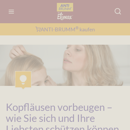
Zum
Inhalt
springen
®
ANTI-BRUMM
kaufen
Kopfläusen vorbeugen –
wie Sie sich und Ihre
Liebsten schützen können