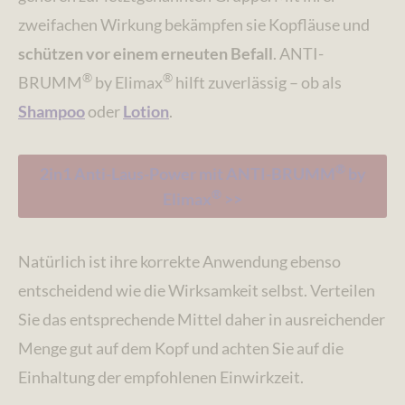
zweifachen Wirkung bekämpfen sie Kopfläuse und
schützen vor einem erneuten Befall
. ANTI-
®
®
BRUMM
by Elimax
hilft zuverlässig – ob als
Shampoo
oder
Lotion
.
®
2in1 Anti-Laus-Power mit ANTI-BRUMM
by
®
Elimax
>>
Natürlich ist ihre korrekte Anwendung ebenso
entscheidend wie die Wirksamkeit selbst. Verteilen
Sie das entsprechende Mittel daher in ausreichender
Menge gut auf dem Kopf und achten Sie auf die
Einhaltung der empfohlenen Einwirkzeit.