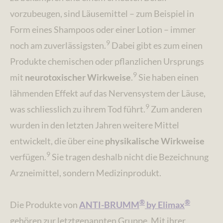
vorzubeugen, sind Läusemittel – zum Beispiel in
Form eines Shampoos oder einer Lotion – immer
9
noch am zuverlässigsten.
Dabei gibt es zum einen
Produkte chemischen oder pflanzlichen Ursprungs
9
mit
neurotoxischer Wirkweise
.
Sie haben einen
lähmenden Effekt auf das Nervensystem der Läuse,
9
was schliesslich zu ihrem Tod führt.
Zum anderen
wurden in den letzten Jahren weitere Mittel
entwickelt, die über eine
physikalische Wirkweise
9
verfügen.
Sie tragen deshalb nicht die Bezeichnung
Arzneimittel, sondern Medizinprodukt.
®
®
Die Produkte von
ANTI-BRUMM
by Elimax
gehören zur letztgenannten Gruppe. Mit ihrer