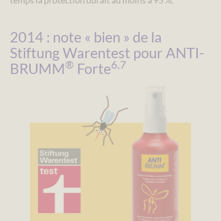
temps la protection durait au moins à 95 %.
2014 : note « bien » de la
Stiftung Warentest pour ANTI-
®
6,7
BRUMM
Forte