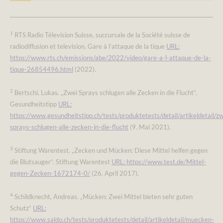
1
RTS Radio Télevision Suisse, succursale de la Société suisse de
radiodiffusion et television. Gare à l’attaque de la tique
URL:
https://www.rts.ch/emissions/abe/2022/video/gare-a-l-attaque-de-la-
tique-26854496.html
(2022).
2
Bertschi, Lukas. „Zwei Sprays schlugen alle Zecken in die Flucht“.
Gesundheitstipp
URL:
https://www.gesundheitstipp.ch/tests/produktetests/detail/artikeldetail/zw
sprays-schlugen-alle-zecken-in-die-flucht
(9. Mai 2021).
3
Stiftung Warentest. „Zecken und Mücken: Diese Mittel helfen gegen
die Blutsauger“. Stiftung Warentest
URL: https://www.test.de/Mittel-
gegen-Zecken-1672174-0/
(26. April 2017).
4
Schildknecht, Andreas. „Mücken: Zwei Mittel bieten sehr guten
Schutz“
URL:
https://www.saldo.ch/tests/produktetests/detail/artikeldetail/muecken-