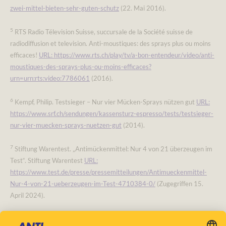
zwei-mittel-bieten-sehr-guten-schutz
(22. Mai 2016).
5
RTS Radio Télevision Suisse, succursale de la Société suisse de
radiodiffusion et television. Anti-moustiques: des sprays plus ou moins
efficaces!
URL: https://www.rts.ch/play/tv/a-bon-entendeur/video/anti-
moustiques-des-sprays-plus-ou-moins-efficaces?
urn=urn:rts:video:7786061
(2016).
6
Kempf, Philip. Testsieger – Nur vier Mücken-Sprays nützen gut
URL:
https://www.srf.ch/sendungen/kassensturz-espresso/tests/testsieger-
nur-vier-muecken-sprays-nuetzen-gut
(2014).
7
Stiftung Warentest. „Antimückenmittel: Nur 4 von 21 überzeugen im
Test“. Stiftung Warentest
URL:
https://www.test.de/presse/pressemitteilungen/Antimueckenmittel-
Nur-4-von-21-ueberzeugen-im-Test-4710384-0/
(Zugegriffen 15.
April 2024).