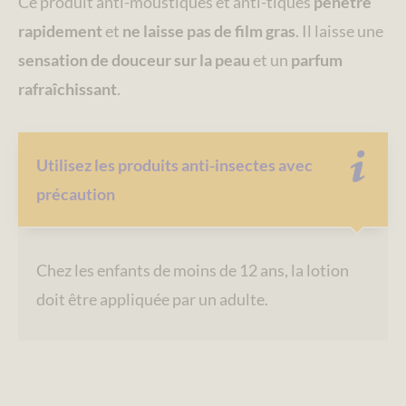
Ce produit anti-moustiques et anti-tiques
pénètre
rapidement
et
ne laisse pas de film gras
. Il laisse une
sensation de douceur sur la peau
et un
parfum
rafraîchissant
.
Utilisez les produits anti-insectes avec
précaution
Chez les enfants de moins de 12 ans, la lotion
doit être appliquée par un adulte.