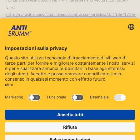
ricinus ticks (Acari: Ixodidae) >>In: Parasites and Vectors 1:8 (2008)
Link:
https://parasitesandvectors.biomedcentral.com/articles/10.1186/1756-
3305-1-8#Sec27
.
Utilizzare i repellenti contro gli insetti con prudenza.
Prima dell'uso, leggere sempre l'etichetta e le
informazioni sul prodotto.
Contatto
Cookie Policy
Informazione legale
© 2026 - antibrumm.ch