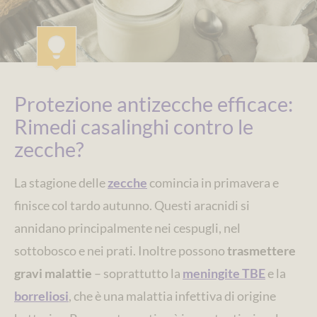
Protezione antizecche efficace:
Rimedi casalinghi contro le
zecche?
La stagione delle
zecche
comincia in primavera e
finisce col tardo autunno. Questi aracnidi si
annidano principalmente nei cespugli, nel
sottobosco e nei prati. Inoltre possono
trasmettere
gravi malattie
– soprattutto la
meningite TBE
e la
borreliosi
, che è una malattia infettiva di origine