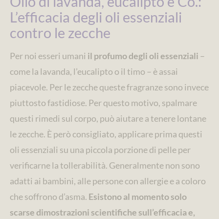
Olio di lavanda, eucalipto e Co.:
L’efficacia degli oli essenziali
contro le zecche
Per noi esseri umani
il profumo degli oli essenziali
–
come la lavanda, l’eucalipto o il timo – è assai
piacevole. Per le zecche queste fragranze sono invece
piuttosto fastidiose. Per questo motivo, spalmare
questi rimedi sul corpo, può aiutare a tenere lontane
le zecche. È però consigliato, applicare prima questi
oli essenziali su una piccola porzione di pelle per
verificarne la tollerabilità. Generalmente non sono
adatti ai bambini, alle persone con allergie e a coloro
che soffrono d’asma.
Esistono al momento solo
scarse dimostrazioni scientifiche sull’efficacia e,