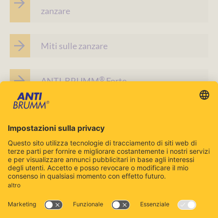
zanzare
Miti sulle zanzare
®
ANTI-BRUMM
Forte
Utilizzare i repellenti contro gli insetti con prudenza.
Prima dell'uso, leggere sempre l'etichetta e le
informazioni sul prodotto.
Contatto
Cookie Policy