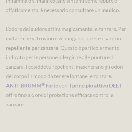
infiamma o si manifestano sintomi come febbre e
affaticamento, è necessario consultare un
medico
.
L’odore del sudore attira magicamente le zanzare. Per
evitare che vi trovino e vi pungano, potete usare un
repellente per zanzare
. Questo è particolarmente
indicato per le persone allergiche alle punture di
zanzara. I cosiddetti repellenti mascherano gli odori
del corpo in modo da tenere lontane le zanzare.
®
ANTI-BRUMM
Forte
con il
principio attivo DEET
offre fino a 6 ore di protezione efficace contro le
zanzare.