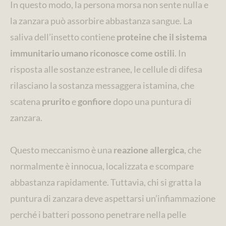
In questo modo, la persona morsa non sente nulla e
la zanzara può assorbire abbastanza sangue. La
saliva dell’insetto contiene
proteine che il sistema
immunitario umano riconosce come ostili
. In
risposta alle sostanze estranee, le cellule di difesa
rilasciano la sostanza messaggera istamina, che
scatena
prurito
e
gonfiore
dopo una puntura di
zanzara.
Questo meccanismo è una
reazione allergica
, che
normalmente è innocua, localizzata e scompare
abbastanza rapidamente. Tuttavia, chi si gratta la
puntura di zanzara deve aspettarsi un’infiammazione
perché i batteri possono penetrare nella pelle