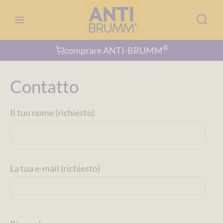
Salta
al
contenuto
®
comprare ANTI-BRUMM
Contatto
Il tuo nome (richiesto)
La tua e-mail (richiesto)